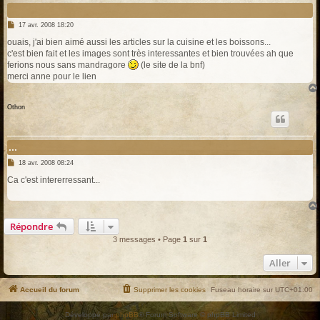
M
17 avr. 2008 18:20
e
s
ouais, j'ai bien aimé aussi les articles sur la cuisine et les boissons...
s
c'est bien fait et les images sont très interessantes et bien trouvées ah que
a
g
ferions nous sans mandragore
(le site de la bnf)
e
merci anne pour le lien
Othon
...
M
18 avr. 2008 08:24
e
s
Ca c'est intererressant...
s
a
g
e
Répondre
3 messages • Page
1
sur
1
Aller
Accueil du forum
Supprimer les cookies
Fuseau horaire sur
UTC+01:00
Développé par
phpBB
® Forum Software © phpBB Limited