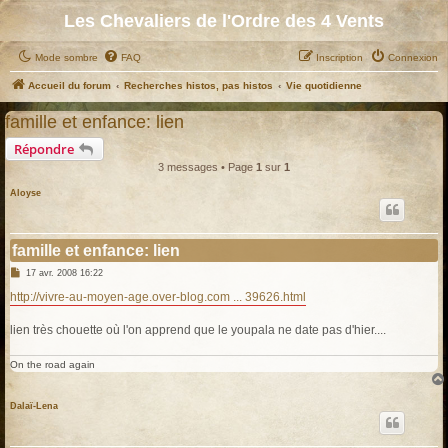
Les Chevaliers de l'Ordre des 4 Vents
Mode sombre
FAQ
Inscription
Connexion
Accueil du forum
Recherches histos, pas histos
Vie quotidienne
famille et enfance: lien
Répondre
3 messages • Page
1
sur
1
Aloyse
famille et enfance: lien
M
17 avr. 2008 16:22
e
s
http://vivre-au-moyen-age.over-blog.com ... 39626.html
s
a
g
lien très chouette où l'on apprend que le youpala ne date pas d'hier....
e
On the road again
Dalaï-Lena