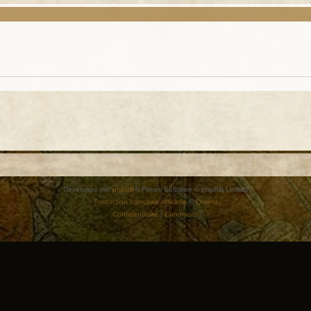
Développé par
phpBB
® Forum Software © phpBB Limited
Traduction française officielle
©
Qiaeru
Confidentialité
|
Conditions