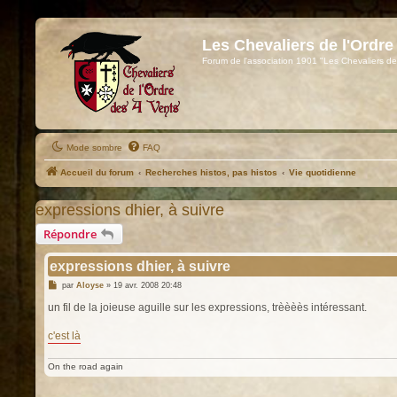
Les Chevaliers de l'Ordre
Forum de l'association 1901 "Les Chevaliers de
Mode sombre
FAQ
Accueil du forum
Recherches histos, pas histos
Vie quotidienne
expressions dhier, à suivre
Répondre
expressions dhier, à suivre
M
par
Aloyse
»
19 avr. 2008 20:48
e
s
un fil de la joieuse aguille sur les expressions, trèèèès intéressant.
s
a
g
c'est là
e
On the road again