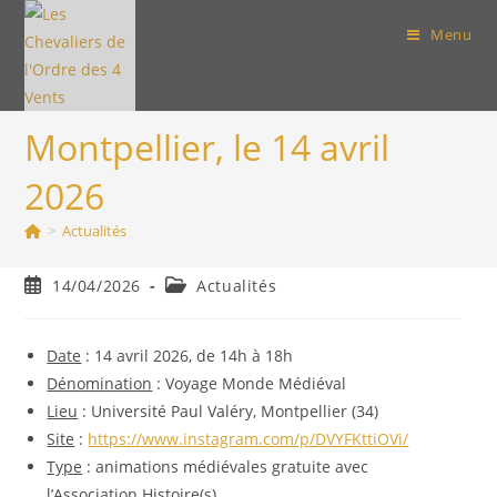
Skip
Menu
to
content
Montpellier, le 14 avril
2026
>
Actualités
Publication
Post
14/04/2026
Actualités
publiée :
category:
Date
: 14 avril 2026, de 14h à 18h
Dénomination
: Voyage Monde Médiéval
Lieu
: Université Paul Valéry, Montpellier (34)
Site
:
https://www.instagram.com/p/DVYFKttiOVi/
Type
: animations médiévales gratuite avec
l’Association Histoire(s)