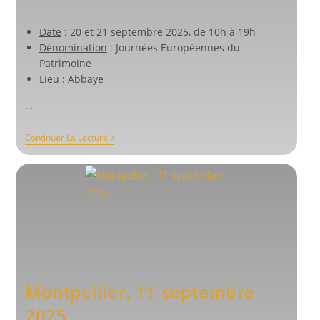
publiée :
category:
Date
: 20 et 21 septembre 2025, de 10h à 19h
Dénomination
: Journées Européennes du
Patrimoine
Lieu
: Abbaye
…
Valmagne,
Continuer La Lecture
Les
20
Et
21
Septembre
2025
Montpellier, 11 septembre
2025