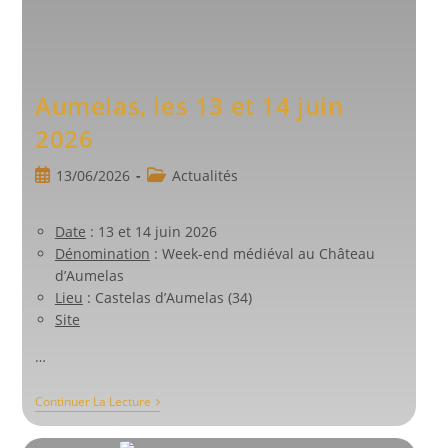
Aumelas, les 13 et 14 juin
2026
Publication
Post
13/06/2026
Actualités
publiée :
category:
Date
: 13 et 14 juin 2026
Dénomination
: Week-end médiéval au Château
d’Aumelas
Lieu
: Castelas d’Aumelas (34)
Site
…
Aumelas,
Continuer La Lecture
Les
13