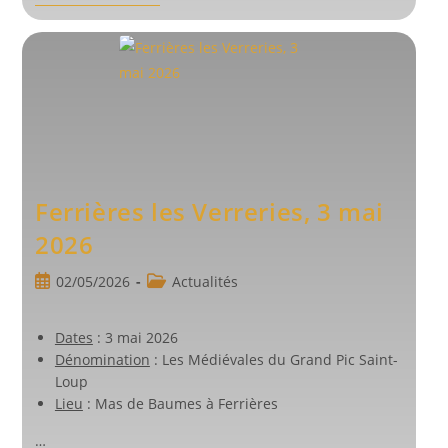
L’Hérault,
Les
16
Et
17
Mai
2026
Ferrières les Verreries, 3 mai
2026
Publication
Post
02/05/2026
Actualités
publiée :
category:
Dates
: 3 mai 2026
Dénomination
: Les Médiévales du Grand Pic Saint-
Loup
Lieu
: Mas de Baumes à Ferrières
…