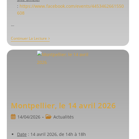
:
https://www.facebook.com/events/4453462661550
608
…
Batalha
Continuer La Lecture
D’Oc,
17
Au
19
Avril
2026
Montpellier, le 14 avril 2026
Publication
Post
14/04/2026
Actualités
publiée :
category:
Date
: 14 avril 2026, de 14h à 18h