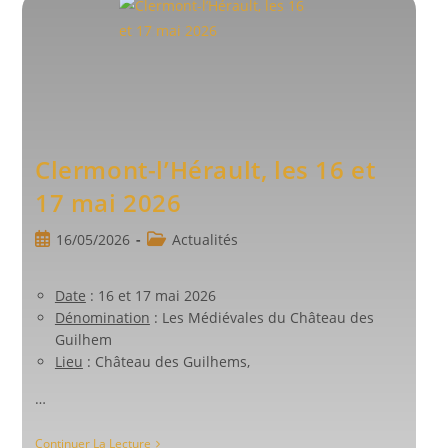
Et
14
Juin
2026
Clermont-l’Hérault, les 16 et
17 mai 2026
Publication
Post
16/05/2026
Actualités
publiée :
category:
Date
: 16 et 17 mai 2026
Dénomination
: Les Médiévales du Château des
Guilhem
Lieu
: Château des Guilhems,
…
Clermont-
Continuer La Lecture