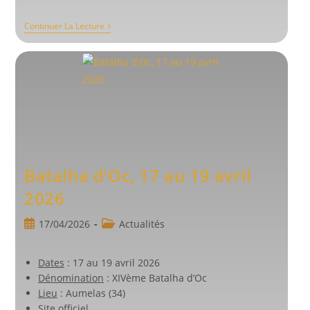
Ferrières
Continuer La Lecture
Les
Verreries,
3
Mai
2026
Batalha d’Oc, 17 au 19 avril
2026
Publication
Post
17/04/2026
Actualités
publiée :
category:
Dates
: 17 au 19 avril 2026
Dénomination
: XIVème Batalha d’Oc
Lieu
: Aumelas (34)
Site officiel