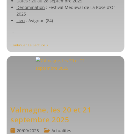
Dates
: 26 au 28 septembre 2025
Dénomination
: Festival Médiéval de La Rose d’Or
2025
Lieu
: Avignon (84)
…
Avignon,
Continuer La Lecture
Du
26
Au
29/09/2025
Valmagne, les 20 et 21
septembre 2025
Publication
Post
20/09/2025
Actualités