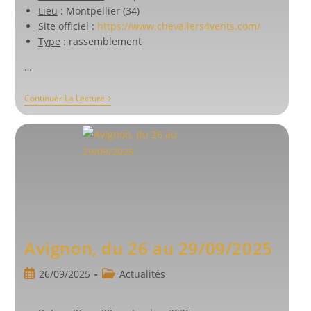
Lieu
: Montpellier (34)
Site officiel
:
https://www.chevaliers4vents.com/
Type
: rassemblement
…
Camp
Continuer La Lecture
Blanc,
Le
11
Avril
2026
Avignon, du 26 au 29/09/2025
Publication
Post
26/09/2025
Actualités
publiée :
category: