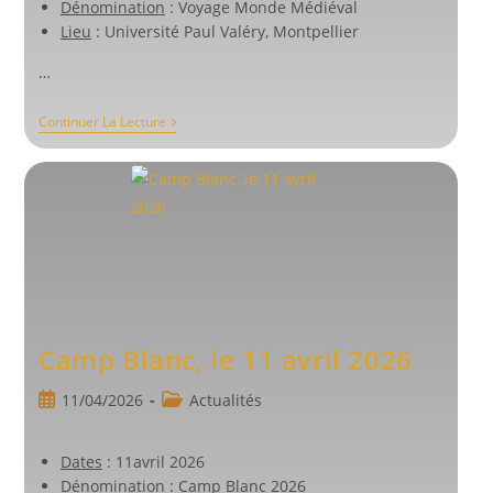
Dénomination
: Voyage Monde Médiéval
Lieu
: Université Paul Valéry, Montpellier
…
Montpellier,
Continuer La Lecture
Le
14
Avril
2026
Camp Blanc, le 11 avril 2026
Publication
Post
11/04/2026
Actualités
publiée :
category:
Dates
: 11avril 2026
Dénomination
: Camp Blanc 2026